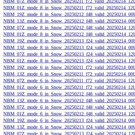
NBM_07Z_mode_8_in_Snow_20250211_f72_valid_20250214_12
NBM_01Z_mode_8_in_Snow_20250211_f72_valid_20250214_12
NBM_19Z_mode_8_in_Snow_20250212_f48_valid_20250214_00
NBM_13Z_mode_8_in_Snow_20250212_f48_valid_20250214_00
NBM_07Z_mode_8_in_Snow_20250212_f48_valid_20250214_12
NBM_01Z_mode_8_in_Snow_20250212_f48_valid_20250214_12
NBM_19Z_mode_8_in_Snow_20250213_f24_valid_20250214_00
NBM_13Z_mode_8_in_Snow_20250213_f24_valid_20250214_00
NBM_07Z_mode_8_in_Snow_20250213_f24_valid_20250214_12
NBM_01Z_mode_8_in_Snow_20250213_f24_valid_20250214_12
NBM_19Z_mode_6_in_Snow_20250211_f72_valid_20250214_00
NBM_13Z_mode_6_in_Snow_20250211_f72_valid_20250214_00
NBM_07Z_mode_6_in_Snow_20250211_f72_valid_20250214_12
NBM_01Z_mode_6_in_Snow_20250211_f72_valid_20250214_12
NBM_19Z_mode_6_in_Snow_20250212_f48_valid_20250214_00
NBM_13Z_mode_6_in_Snow_20250212_f48_valid_20250214_00
NBM_07Z_mode_6_in_Snow_20250212_f48_valid_20250214_12
NBM_01Z_mode_6_in_Snow_20250212_f48_valid_20250214_12
NBM_19Z_mode_6_in_Snow_20250213_f24_valid_20250214_00
NBM_13Z_mode_6_in_Snow_20250213_f24_valid_20250214_00
NBM_07Z_mode_6_in_Snow_20250213_f24_valid_20250214_12