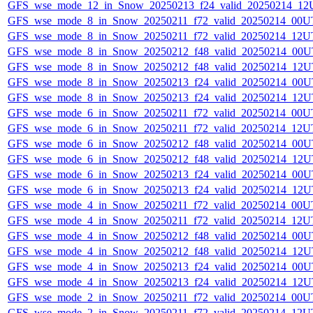
GFS_wse_mode_12_in_Snow_20250213_f24_valid_20250214_12
GFS_wse_mode_8_in_Snow_20250211_f72_valid_20250214_00U
GFS_wse_mode_8_in_Snow_20250211_f72_valid_20250214_12U
GFS_wse_mode_8_in_Snow_20250212_f48_valid_20250214_00U
GFS_wse_mode_8_in_Snow_20250212_f48_valid_20250214_12U
GFS_wse_mode_8_in_Snow_20250213_f24_valid_20250214_00U
GFS_wse_mode_8_in_Snow_20250213_f24_valid_20250214_12U
GFS_wse_mode_6_in_Snow_20250211_f72_valid_20250214_00U
GFS_wse_mode_6_in_Snow_20250211_f72_valid_20250214_12U
GFS_wse_mode_6_in_Snow_20250212_f48_valid_20250214_00U
GFS_wse_mode_6_in_Snow_20250212_f48_valid_20250214_12U
GFS_wse_mode_6_in_Snow_20250213_f24_valid_20250214_00U
GFS_wse_mode_6_in_Snow_20250213_f24_valid_20250214_12U
GFS_wse_mode_4_in_Snow_20250211_f72_valid_20250214_00U
GFS_wse_mode_4_in_Snow_20250211_f72_valid_20250214_12U
GFS_wse_mode_4_in_Snow_20250212_f48_valid_20250214_00U
GFS_wse_mode_4_in_Snow_20250212_f48_valid_20250214_12U
GFS_wse_mode_4_in_Snow_20250213_f24_valid_20250214_00U
GFS_wse_mode_4_in_Snow_20250213_f24_valid_20250214_12U
GFS_wse_mode_2_in_Snow_20250211_f72_valid_20250214_00U
GFS_wse_mode_2_in_Snow_20250211_f72_valid_20250214_12U