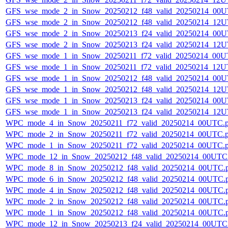
GFS_wse_mode_2_in_Snow_20250212_f48_valid_20250214_00U
GFS_wse_mode_2_in_Snow_20250212_f48_valid_20250214_12U
GFS_wse_mode_2_in_Snow_20250213_f24_valid_20250214_00U
GFS_wse_mode_2_in_Snow_20250213_f24_valid_20250214_12U
GFS_wse_mode_1_in_Snow_20250211_f72_valid_20250214_00U
GFS_wse_mode_1_in_Snow_20250211_f72_valid_20250214_12U
GFS_wse_mode_1_in_Snow_20250212_f48_valid_20250214_00U
GFS_wse_mode_1_in_Snow_20250212_f48_valid_20250214_12U
GFS_wse_mode_1_in_Snow_20250213_f24_valid_20250214_00U
GFS_wse_mode_1_in_Snow_20250213_f24_valid_20250214_12U
WPC_mode_4_in_Snow_20250211_f72_valid_20250214_00UTC.
WPC_mode_2_in_Snow_20250211_f72_valid_20250214_00UTC.
WPC_mode_1_in_Snow_20250211_f72_valid_20250214_00UTC.
WPC_mode_12_in_Snow_20250212_f48_valid_20250214_00UTC
WPC_mode_8_in_Snow_20250212_f48_valid_20250214_00UTC.
WPC_mode_6_in_Snow_20250212_f48_valid_20250214_00UTC.
WPC_mode_4_in_Snow_20250212_f48_valid_20250214_00UTC.
WPC_mode_2_in_Snow_20250212_f48_valid_20250214_00UTC.
WPC_mode_1_in_Snow_20250212_f48_valid_20250214_00UTC.
WPC_mode_12_in_Snow_20250213_f24_valid_20250214_00UTC