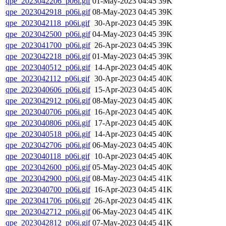
qpe_2023042206_p06i.gif
01-May-2023 04:45
39K
qpe_2023042918_p06i.gif
08-May-2023 04:45
39K
qpe_2023042118_p06i.gif
30-Apr-2023 04:45
39K
qpe_2023042500_p06i.gif
04-May-2023 04:45
39K
qpe_2023041700_p06i.gif
26-Apr-2023 04:45
39K
qpe_2023042218_p06i.gif
01-May-2023 04:45
39K
qpe_2023040512_p06i.gif
14-Apr-2023 04:45
40K
qpe_2023042112_p06i.gif
30-Apr-2023 04:45
40K
qpe_2023040606_p06i.gif
15-Apr-2023 04:45
40K
qpe_2023042912_p06i.gif
08-May-2023 04:45
40K
qpe_2023040706_p06i.gif
16-Apr-2023 04:45
40K
qpe_2023040806_p06i.gif
17-Apr-2023 04:45
40K
qpe_2023040518_p06i.gif
14-Apr-2023 04:45
40K
qpe_2023042706_p06i.gif
06-May-2023 04:45
40K
qpe_2023040118_p06i.gif
10-Apr-2023 04:45
40K
qpe_2023042600_p06i.gif
05-May-2023 04:45
40K
qpe_2023042900_p06i.gif
08-May-2023 04:45
41K
qpe_2023040700_p06i.gif
16-Apr-2023 04:45
41K
qpe_2023041706_p06i.gif
26-Apr-2023 04:45
41K
qpe_2023042712_p06i.gif
06-May-2023 04:45
41K
qpe_2023042812_p06i.gif
07-May-2023 04:45
41K