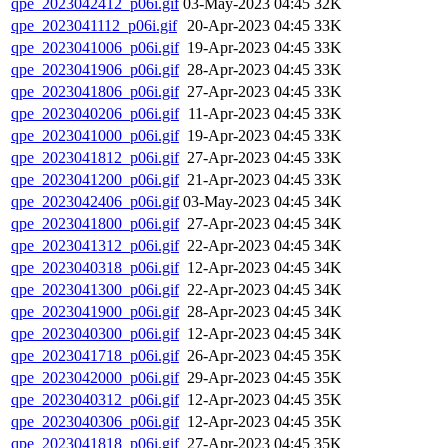
qpe_2023042412_p06i.gif
03-May-2023 04:45
32K
qpe_2023041112_p06i.gif
20-Apr-2023 04:45
33K
qpe_2023041006_p06i.gif
19-Apr-2023 04:45
33K
qpe_2023041906_p06i.gif
28-Apr-2023 04:45
33K
qpe_2023041806_p06i.gif
27-Apr-2023 04:45
33K
qpe_2023040206_p06i.gif
11-Apr-2023 04:45
33K
qpe_2023041000_p06i.gif
19-Apr-2023 04:45
33K
qpe_2023041812_p06i.gif
27-Apr-2023 04:45
33K
qpe_2023041200_p06i.gif
21-Apr-2023 04:45
33K
qpe_2023042406_p06i.gif
03-May-2023 04:45
34K
qpe_2023041800_p06i.gif
27-Apr-2023 04:45
34K
qpe_2023041312_p06i.gif
22-Apr-2023 04:45
34K
qpe_2023040318_p06i.gif
12-Apr-2023 04:45
34K
qpe_2023041300_p06i.gif
22-Apr-2023 04:45
34K
qpe_2023041900_p06i.gif
28-Apr-2023 04:45
34K
qpe_2023040300_p06i.gif
12-Apr-2023 04:45
34K
qpe_2023041718_p06i.gif
26-Apr-2023 04:45
35K
qpe_2023042000_p06i.gif
29-Apr-2023 04:45
35K
qpe_2023040312_p06i.gif
12-Apr-2023 04:45
35K
qpe_2023040306_p06i.gif
12-Apr-2023 04:45
35K
qpe_2023041818_p06i.gif
27-Apr-2023 04:45
35K